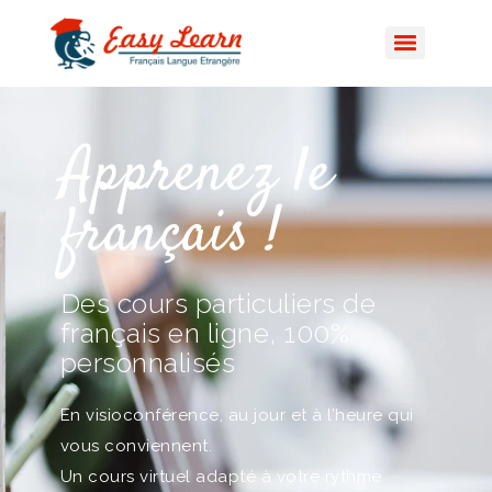
Apprenez le
français !
Des cours particuliers de
français en ligne, 100%
personnalisés
En visioconférence, au jour et à l’heure qui
vous conviennent.
Un cours virtuel adapté à votre rythme